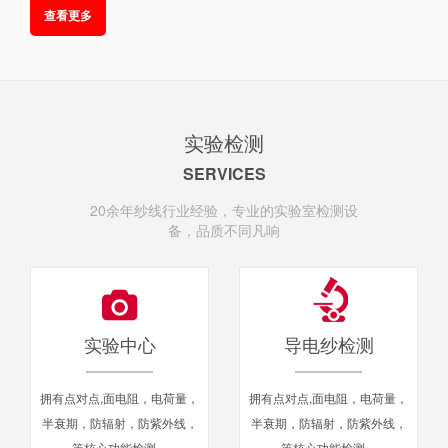
查看更多
努力，创建了具有代表性的特种纱线品牌“神盾”（神盾导电纱和
神盾抗菌 纱）。
实验检测
SERVICES
20余年纱线行业经验，专业的实验室检测设
备，品质不同凡响
专业解决功能性纱线供应与应用的服务商
实验中心
导电纱检测
拥有点对点,面电阻，电荷量，
拥有点对点,面电阻，电荷量，
半衰期，防辐射，防紫外线，
半衰期，防辐射，防紫外线，
等核心功能检测。
等核心功能检测。