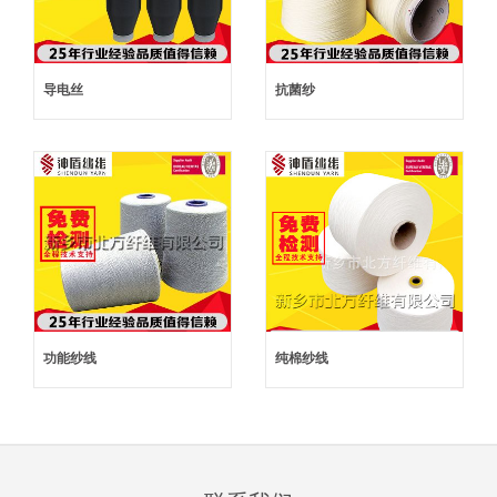
导电丝
抗菌纱
功能纱线
纯棉纱线