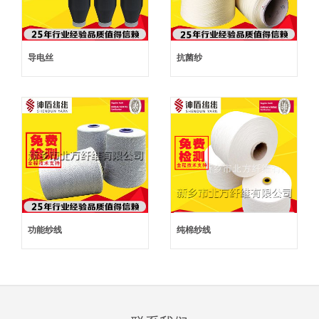
导电丝
抗菌纱
功能纱线
纯棉纱线