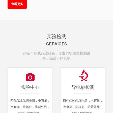
查看更多
努力，创建了具有代表性的特种纱线品牌“神盾”（神盾导电纱和
神盾抗菌 纱）。
实验检测
SERVICES
20余年纱线行业经验，专业的实验室检测设
备，品质不同凡响
专业解决功能性纱线供应与应用的服务商
实验中心
导电纱检测
拥有点对点,面电阻，电荷量，
拥有点对点,面电阻，电荷量，
半衰期，防辐射，防紫外线，
半衰期，防辐射，防紫外线，
等核心功能检测。
等核心功能检测。